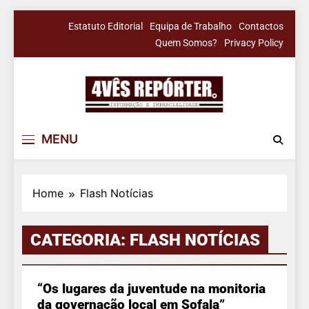
Skip
Estatuto Editorial
Equipa de Trabalho
Contactos
to
Quem Somos?
Privacy Policy
content
4Vês Repórter
Informação & Imparcialidade
MENU
Home
Flash Notícias
CATEGORIA:
FLASH NOTÍCIAS
4VÊS REPÓRTER
FLASH NOTÍCIAS
“Os lugares da juventude na monitoria
da governação local em Sofala”