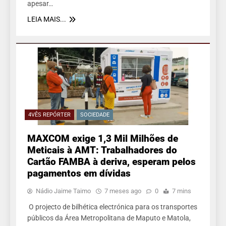
apesar…
LEIA MAIS...
4VÊS REPÓRTER
SOCIEDADE
MAXCOM exige 1,3 Mil Milhões de
Meticais à AMT: Trabalhadores do
Cartão FAMBA à deriva, esperam pelos
pagamentos em dívidas
Nádio Jaime Taimo
7 meses ago
0
7 mins
O projecto de bilhética electrónica para os transportes
públicos da Área Metropolitana de Maputo e Matola,