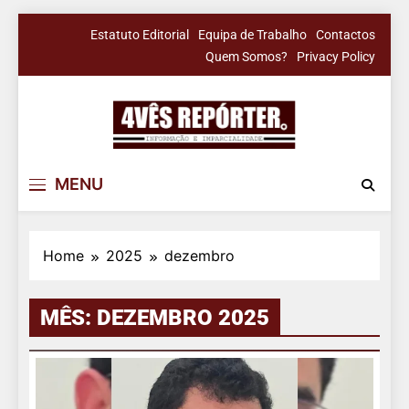
Skip
Estatuto Editorial
Equipa de Trabalho
Contactos
to
Quem Somos?
Privacy Policy
content
4Vês Repórter
Informação & Imparcialidade
MENU
Home
2025
dezembro
MÊS:
DEZEMBRO 2025