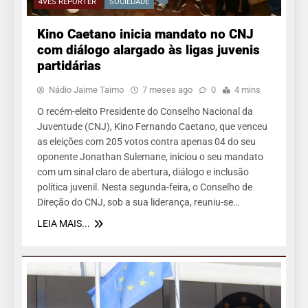
4VÊS REPÓRTER
SOCIEDADE
Kino Caetano inicia mandato no CNJ
com diálogo alargado às ligas juvenis
partidárias
Nádio Jaime Taimo
7 meses ago
0
4 mins
O recém-eleito Presidente do Conselho Nacional da
Juventude (CNJ), Kino Fernando Caetano, que venceu
as eleições com 205 votos contra apenas 04 do seu
oponente Jonathan Sulemane, iniciou o seu mandato
com um sinal claro de abertura, diálogo e inclusão
política juvenil. Nesta segunda-feira, o Conselho de
Direção do CNJ, sob a sua liderança, reuniu-se…
LEIA MAIS...