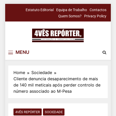
Skip
Estatuto Editorial
Equipa de Trabalho
Contactos
to
Quem Somos?
Privacy Policy
content
4Vês Repórter
Informação & Imparcialidade
MENU
Home
Sociedade
Cliente denuncia desaparecimento de mais
de 140 mil meticais após perder controlo de
número associado ao M-Pesa
4VÊS REPÓRTER
SOCIEDADE