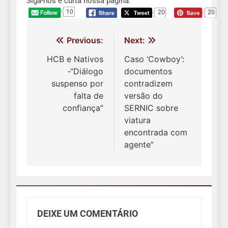
Siga-nos e curta nossa página:
10
20
20
Navegação
Previous:
Next:
de
HCB e Nativos
Caso ‘Cowboy’:
-“Diálogo
documentos
Post
suspenso por
contradizem
falta de
versão do
confiança”
SERNIC sobre
viatura
encontrada com
agente”
DEIXE UM COMENTÁRIO