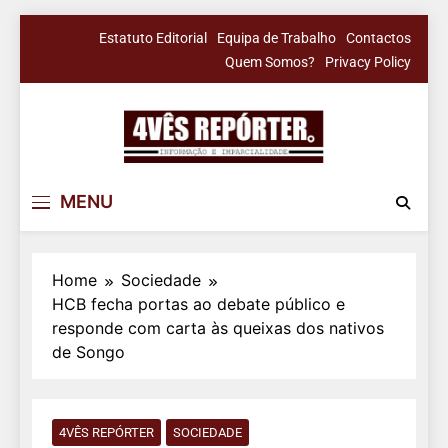
Skip
Estatuto Editorial
Equipa de Trabalho
Contactos
to
Quem Somos?
Privacy Policy
content
4Vês Repórter
Informação & Imparcialidade
MENU
Home
Sociedade
HCB fecha portas ao debate público e
responde com carta às queixas dos nativos
de Songo
4VÊS REPÓRTER
SOCIEDADE