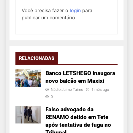
Você precisa fazer o
login
para
publicar um comentário.
RELACIONADAS
Banco LETSHEGO inaugora
novo balcão em Maxixi
Nádio Jaime Taimo
1 mês ago
0
Falso advogado da
RENAMO detido em Tete
após tentativa de fuga no
Tribunal