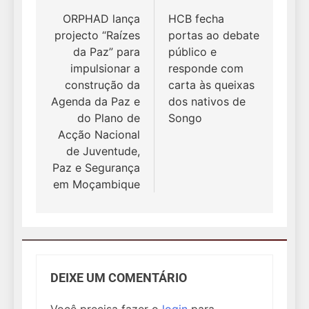
de
ORPHAD lança
HCB fecha
projecto “Raízes
portas ao debate
Post
da Paz” para
público e
impulsionar a
responde com
construção da
carta às queixas
Agenda da Paz e
dos nativos de
do Plano de
Songo
Acção Nacional
de Juventude,
Paz e Segurança
em Moçambique
DEIXE UM COMENTÁRIO
Você precisa fazer o
login
para