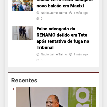
novo balcão em Maxixi
Nádio Jaime Taimo
1 mês ago
0
Falso advogado da
RENAMO detido em Tete
após tentativa de fuga no
Tribunal
Nádio Jaime Taimo
1 mês ago
0
Recentes