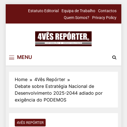
Skip
Estatuto Editorial
Equipa de Trabalho
Contactos
to
Quem Somos?
Privacy Policy
content
4Vês Repórter
Informação & Imparcialidade
MENU
Home
4Vês Repórter
Debate sobre Estratégia Nacional de
Desenvolvimento 2025-2044 adiado por
exigência do PODEMOS
4VÊS REPÓRTER