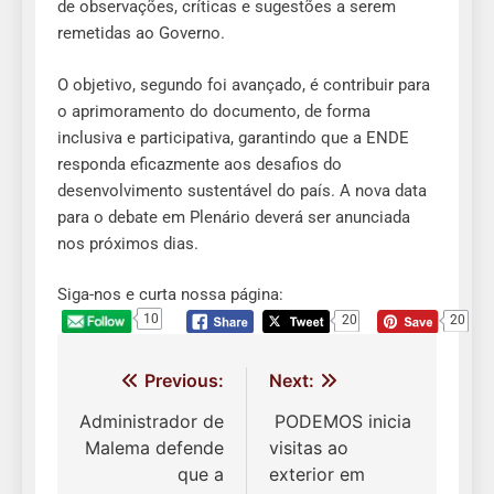
de observações, críticas e sugestões a serem
remetidas ao Governo.
O objetivo, segundo foi avançado, é contribuir para
o aprimoramento do documento, de forma
inclusiva e participativa, garantindo que a ENDE
responda eficazmente aos desafios do
desenvolvimento sustentável do país. A nova data
para o debate em Plenário deverá ser anunciada
nos próximos dias.
Siga-nos e curta nossa página:
10
20
20
Navegação
Previous:
Next:
de
Administrador de
PODEMOS inicia
Malema defende
visitas ao
Post
que a
exterior em