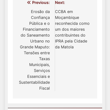
Navegação
Previous:
Next:
de
Erosão da
CCBA em
Confiança
Moçambique
Post
Pública e o
reconhecida como
Financiamento
um dos maiores
do Saneamento
contribuintes do
Urbano no
IPRA pela Cidade
Grande Maputo:
da Matola
Tensões entre
Taxas
Municipais,
Serviços
Essenciais e
Sustentabilidade
Fiscal