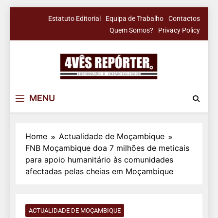
Skip
Estatuto Editorial
Equipa de Trabalho
Contactos
to
Quem Somos?
Privacy Policy
content
4Vês Repórter
Informação & Imparcialidade
MENU
Home
Actualidade de Moçambique
FNB Moçambique doa 7 milhões de meticais
para apoio humanitário às comunidades
afectadas pelas cheias em Moçambique
ACTUALIDADE DE MOÇAMBIQUE