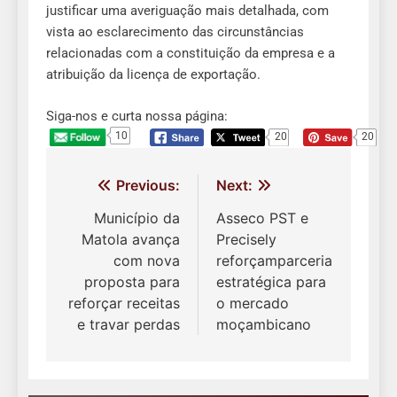
justificar uma averiguação mais detalhada, com
vista ao esclarecimento das circunstâncias
relacionadas com a constituição da empresa e a
atribuição da licença de exportação.
Siga-nos e curta nossa página:
10
20
20
Navegação
Previous:
Next:
de
Município da
Asseco PST e
Matola avança
Precisely
Post
com nova
reforçamparceria
proposta para
estratégica para
reforçar receitas
o mercado
e travar perdas
moçambicano