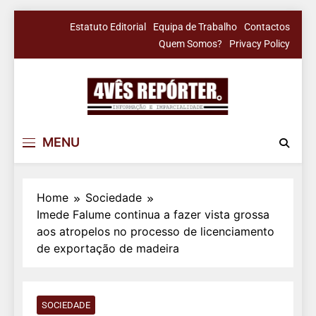
Skip
Estatuto Editorial
Equipa de Trabalho
Contactos
to
Quem Somos?
Privacy Policy
content
4Vês Repórter
Informação & Imparcialidade
MENU
Home
Sociedade
Imede Falume continua a fazer vista grossa
aos atropelos no processo de licenciamento
de exportação de madeira
SOCIEDADE