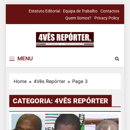
Skip
Estatuto Editorial
Equipa de Trabalho
Contactos
to
Quem Somos?
Privacy Policy
content
4Vês Repórter
Informação & Imparcialidade
MENU
Home
4Vês Repórter
Page 3
CATEGORIA:
4VÊS REPÓRTER